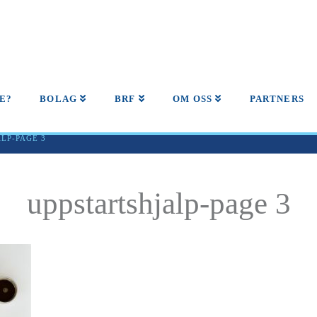
E?
BOLAG
BRF
OM OSS
PARTNERS
LP-PAGE 3
uppstartshjalp-page 3