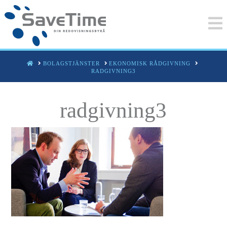
HOME
BOLAGSTJÄNSTER
EKONOMISK RÅDGIVNING
RADGIVNING3
radgivning3